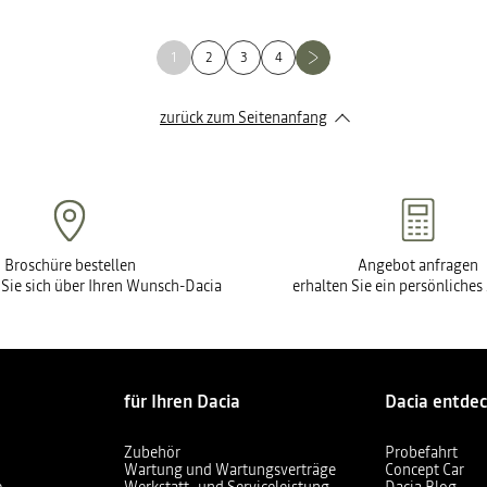
1
2
3
4
zurück zum Seitenanfang
Broschüre bestellen
Angebot anfragen
 Sie sich über Ihren Wunsch-Dacia
erhalten Sie ein persönliche
für Ihren Dacia
Dacia entde
Zubehör
Probefahrt
Wartung und Wartungsverträge
Concept Car