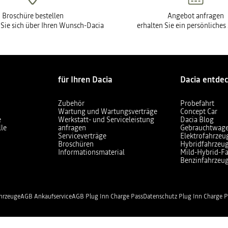
Broschüre bestellen
Angebot anfragen
 Sie sich über Ihren Wunsch-Dacia
erhalten Sie ein persönliche
für Ihren Dacia
Dacia entde
Zubehör
Probefahrt
Wartung und Wartungsverträge
Concept Car
e
Werkstatt- und Serviceleistung
Dacia Blog
lle
anfragen
Gebrauchtwag
Serviceverträge
Elektrofahrzeu
Broschüren
Hybridfahrzeu
Informationsmaterial
Mild-Hybrid-F
Benzinfahrzeu
hrzeuge
AGB Ankaufservice
AGB Plug Inn Charge Pass
Datenschutz Plug Inn Charge P