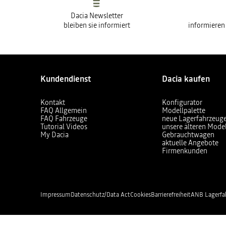
Dacia Newsletter
bleiben sie informiert
informieren
Kundendienst
Dacia kaufen
Kontakt
Konfigurator
FAQ Allgemein
Modellpalette
FAQ Fahrzeuge
neue Lagerfahrzeug
Tutorial Videos
unsere älteren Mode
My Dacia
Gebrauchtwagen
aktuelle Angebote
Firmenkunden
Impressum
Datenschutz/Data Act
Cookies
Barrierefreiheit
ANB Lagerfa