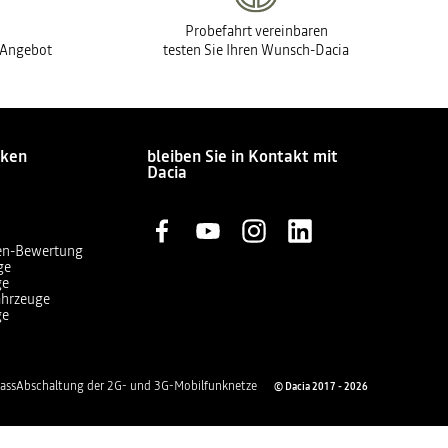
Probefahrt vereinbaren
s Angebot
testen Sie Ihren Wunsch-Dacia
cken
bleiben Sie in Kontakt mit
Dacia
en-Bewertung
ge
ge
ahrzeuge
ge
ass
Abschaltung der 2G- und 3G-Mobilfunknetze
© Dacia 2017 - 2026