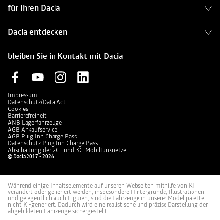
für Ihren Dacia
Dacia entdecken
bleiben Sie in Kontakt mit Dacia
Impressum
Datenschutz/Data Act
Cookies
Barrierefreiheit
ANB Lagerfahrzeuge
AGB Ankaufservice
AGB Plug Inn Charge Pass
Datenschutz Plug Inn Charge Pass
Abschaltung der 2G- und 3G-Mobilfunknetze
© Dacia 2017 - 2026
Während einige Inhaltselemente auf unseren Webseiten mithilfe von KI
verändert oder generiert werden, insbesondere Hintergründe, Illustrationen
und gelegentlich auch Figuren, sind die Fahrzeuge in unserer Modellpalette
nicht KI-generiert. Dadurch wird eine realistische und präzise Darstellung der
abgebildeten Fahrzeuge sichergestellt.