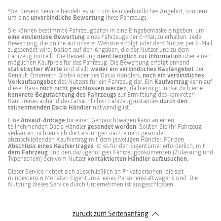
*Bei diesem Service handelt es sich um kein verbindliches Angebot, sondern
um eine
unverbindliche Bewertung
Ihres Fahrzeugs.
Sie können bestimmte Fahrzeugdaten in eine Eingabemaske eingeben, um
eine kostenlose Bewertung
eines Fahrzeugs per E-Mail zu erhalten. Jede
Bewertung, die online auf unserer Website erfolgt oder dem Nutzer per E-Mail
zugesendet wird, basiert auf den Angaben, die der Nutzer uns zu dem
Fahrzeug mitteilt. Die Bewertung
dient lediglich zur Information
über einen
möglichen Kaufpreis für das Fahrzeug. Die Bewertung erfolgt anhand
statistischer Werte
und stellt
weder ein verbindliches Kaufangebot
der
Renault Österreich GmbH oder des Dacia Händlers,
noch ein verbindliches
Verkaufsangebot
des Nutzers für ein Fahrzeug dar. Ein
Kaufvertrag
kann auf
dieser Basis
noch nicht geschlossen werden
, da hierzu grundsätzlich eine
konkrete Begutachtung des Fahrzeugs
zur Ermittlung des konkreten
Kaufpreises anhand des tatsächlichen Fahrzeugzustandes
durch den
teilnehmenden Dacia Händler
notwendig ist.
Eine
Ankauf-Anfrage
für einen Gebrauchtwagen kann an einen
teilnehmenden Dacia Händler
gesendet werden
. Sollten Sie Ihr Fahrzeug
verkaufen, richten sich die Leistungen nach einem gesondert
abzuschließenden Kaufvertrag mit dem jeweiligen Händler. Für den
Abschluss eines Kaufvertrages
ist es für den Eigentümer erforderlich, mit
dem Fahrzeug
und den dazugehörigen Fahrzeugdokumenten (Zulassung und
Typenschein) den vom Nutzer
kontaktierten Händler aufzusuchen.
Dieser Service richtet sich ausschließlich an Privatpersonen, die seit
mindestens 6 Monaten Eigentümer eines Personenkraftwagens sind. Die
Nutzung dieses Service durch Unternehmen ist ausgeschlossen.
zurück zum Seitenanfang