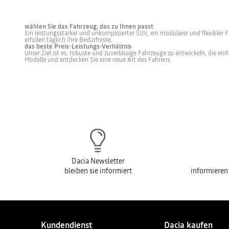
wählen Sie das Fahrzeug, das zu Ihnen passt
Ein leistungsstarker und unkomplizierter SUV, ein modularer und flexibler
erfüllen täglich Ihre Bedürfnisse.
das beste Preis-Leistungs-Verhältnis
Unser Ziel ist es, robuste und zuverlässige Fahrzeuge zu entwickeln, die ei
Modelle und entdecken Sie eine neue Art des Fahrens.
Dacia Newsletter
bleiben sie informiert
informieren
Kundendienst
Dacia kaufen