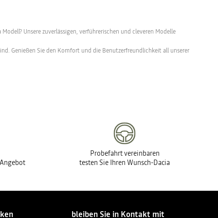
Modell? Unsere zuverlässigen, verführerischen und cleveren Modelle
 sind. Genießen Sie den Komfort und die Benutzerfreundlichkeit all unserer
Probefahrt vereinbaren
s Angebot
testen Sie Ihren Wunsch-Dacia
cken
bleiben Sie in Kontakt mit