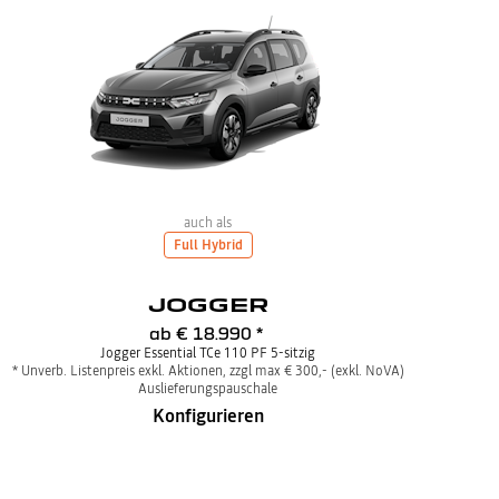
auch als
Full Hybrid
JOGGER
ab
€ 18.990
*
Jogger Essential TCe 110 PF 5-sitzig
* Unverb. Listenpreis exkl. Aktionen, zzgl max € 300,- (exkl. NoVA)
Auslieferungspauschale
Konfigurieren