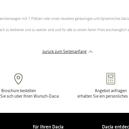
 Familienwagen mit 7 Plätzen oder unser neuestes geräumiges und dynamisches Dacia 
nfach zu bedienen und zu warten sind und für alle zu einem fairen Preis erschwinglich
zurück zum Seitenanfang
Broschüre bestellen
Angebot anfragen
 Sie sich über Ihren Wunsch-Dacia
erhalten Sie ein persönliche
für Ihren Dacia
Dacia entde