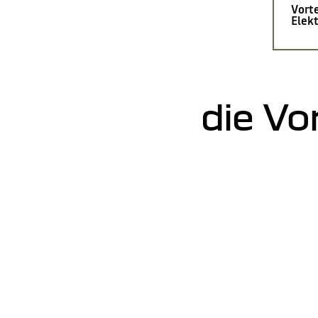
Vorte
Elek
die Vo