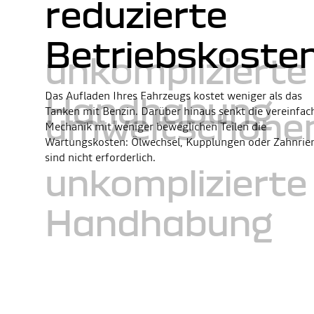
reduzierte
Betriebskoste
unkomplizierte
Das Aufladen Ihres Fahrzeugs kostet weniger als das
Handhabung
Tanken mit Benzin. Darüber hinaus senkt die vereinfac
umweltschone
Mechanik mit weniger beweglichen Teilen die
Wartungskosten: Ölwechsel, Kupplungen oder Zahnri
sind nicht erforderlich.
unkomplizierte
Handhabung