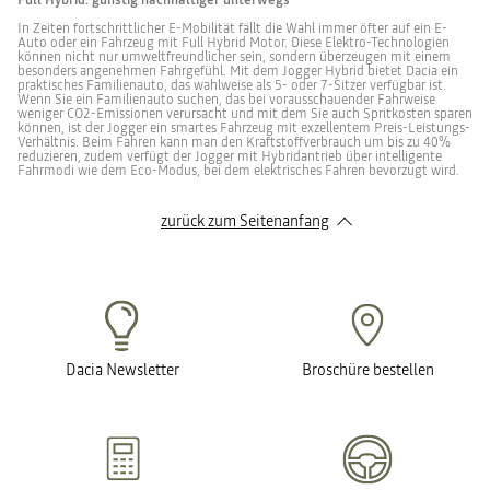
Full Hybrid: günstig nachhaltiger unterwegs
In Zeiten fortschrittlicher E-Mobilität fällt die Wahl immer öfter auf ein E-
Auto oder ein Fahrzeug mit Full Hybrid Motor. Diese Elektro-Technologien
können nicht nur umweltfreundlicher sein, sondern überzeugen mit einem
besonders angenehmen Fahrgefühl. Mit dem Jogger Hybrid bietet Dacia ein
praktisches Familienauto, das wahlweise als 5- oder 7-Sitzer verfügbar ist.
Wenn Sie ein Familienauto suchen, das bei vorausschauender Fahrweise
weniger CO2-Emissionen verursacht und mit dem Sie auch Spritkosten sparen
können, ist der Jogger ein smartes Fahrzeug mit exzellentem Preis-Leistungs-
Verhältnis. Beim Fahren kann man den Kraftstoffverbrauch um bis zu 40%
reduzieren, zudem verfügt der Jogger mit Hybridantrieb über intelligente
Fahrmodi wie dem Eco-Modus, bei dem elektrisches Fahren bevorzugt wird.
zurück zum Seitenanfang
Dacia Newsletter
Broschüre bestellen