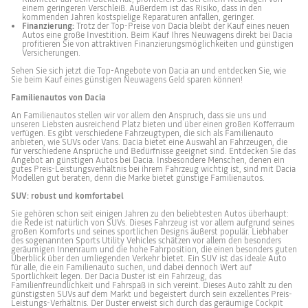
einem geringeren Verschleiß. Außerdem ist das Risiko, dass in den
kommenden Jahren kostspielige Reparaturen anfallen, geringer.
Finanzierung:
Trotz der Top-Preise von Dacia bleibt der Kauf eines neuen
Autos eine große Investition. Beim Kauf Ihres Neuwagens direkt bei Dacia
profitieren Sie von attraktiven Finanzierungsmöglichkeiten und günstigen
Versicherungen.
Sehen Sie sich jetzt die Top-Angebote von Dacia an und entdecken Sie, wie
Sie beim Kauf eines günstigen Neuwagens Geld sparen können!
Familienautos von Dacia
An Familienautos stellen wir vor allem den Anspruch, dass sie uns und
unseren Liebsten ausreichend Platz bieten und über einen großen Kofferraum
verfügen. Es gibt verschiedene Fahrzeugtypen, die sich als Familienauto
anbieten, wie SUVs oder Vans. Dacia bietet eine Auswahl an Fahrzeugen, die
für verschiedene Ansprüche und Bedürfnisse geeignet sind. Entdecken Sie das
Angebot an günstigen Autos bei Dacia. Insbesondere Menschen, denen ein
gutes Preis-Leistungsverhältnis bei ihrem Fahrzeug wichtig ist, sind mit Dacia
Modellen gut beraten, denn die Marke bietet günstige Familienautos.
SUV: robust und komfortabel
Sie gehören schon seit einigen Jahren zu den beliebtesten Autos überhaupt:
die Rede ist natürlich von SUVs. Dieses Fahrzeug ist vor allem aufgrund seines
großen Komforts und seines sportlichen Designs äußerst populär. Liebhaber
des sogenannten Sports Utility Vehicles schätzen vor allem den besonders
geräumigen Innenraum und die hohe Fahrposition, die einen besonders guten
Überblick über den umliegenden Verkehr bietet. Ein SUV ist das ideale Auto
für alle, die ein Familienauto suchen, und dabei dennoch Wert auf
Sportlichkeit legen. Der Dacia Duster ist ein Fahrzeug, das
Familienfreundlichkeit und Fahrspaß in sich vereint. Dieses Auto zählt zu den
günstigsten SUVs auf dem Markt und begeistert durch sein exzellentes Preis-
Leistungs-Verhältnis. Der Duster erweist sich durch das geräumige Cockpit