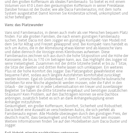
und den großen Kofferraum als ideales Familienauto. So bietet es mit einem
Volumen von 410 Litern den geräumigsten Kofferraum in seiner Preisklasse.
Darüber hinaus ist der Duster, wie alle Dacia Familienautos, mit dem Isofix
System ausgestattet Damit können Sie Kindersitze schnell, unkompliziert und
sicher befestigen.
Vans: das Platzwunder
Vans sind Familienautos, in denen auch mehr als vier Menschen bequem Platz
finden. Für alle großen Familien, die nach einem günstigen Familienauto
suchen, bietet Dacia mit dem Jogger ein günstiges Kompakt-Van Modell mit
dem Sie für Alltag und Freizeit gewappnet sind. Bei Kompakt-Vans handelt es
sich um Autos, die in der Abmessung etwas kleiner sind als klassische Vans
und dabei dennoch die Vorzüge eines Kleinbusses aufweisen. Diese
Familienautos zeichnen sich aus durch die hohe Sitzposition und die Höhe der
Karosserie, die bis zu 170 cm betragen kann, aus. Das Highlight des Jogger ist
seine Vielseitigkeit. Zusammen mit der dritte Sitzreihe bietet er bis zu 7 Sitze,
die Sitze der zweiten und dritten Reihe lassen sich umklappen. Ein weiteres
Plus ist der hohe Komfort des Jogger. Das Platzangebot gewährleistet eine
bequeme Fahrt, sodass auch längere Autofahrten komfortabel zurücklegt
werden können. Egal ob Großeinkauf, in dem 7 unterschiedliche kulinarische
Vorlieben für eine Woche abgedeckt werden müssen, oder die Fahrt in den
Urlaub - der Jogger ist in jeder Lebenssituation ein treuer und zuverlässiger
Begleiter. Sie haben die dritte Sitzreihe eingebaut und benötigen zusätzlichen
Stauraum? Kein Problem, auf den Dachträgern können sie eine Dachbox
anbringen, zusätzlich bietet es sich an dank Anhängerkupplung einen
Anhänger mitzuführen.
Geräumigkeit, ein großer Kofferraum, Komfort, Sicherheit und Robustheit.
Dacia bietet eine Auswahl an verschiedenen Autos, die sich perfekt als
Familienauto eignen. Alle Modelle überzeugen durch den günstigen Preis, der
deutlich macht, dass Geräumigkeit und Komfort nicht teuer sein müssen.
Weitere Informationen finden Sie auf den Modellseiten zum Dacia Duster und
Jogger.