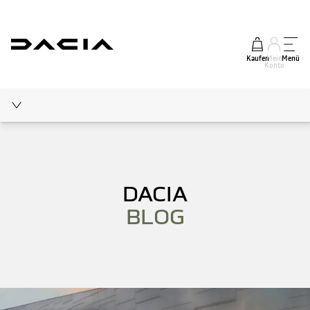
Kaufen
Mein
Menü
Konto
Elektromobilität
Medienecho
DACIA
Neues von Dacia
BLOG
Ratgeber