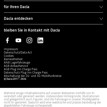
für Ihren Dacia
Dacia entdecken
bleiben Sie in Kontakt mit Dacia
Impressum
Datenschutz/Data Act
Cookies
Barrierefreiheit
ANB Lagerfahrzeuge
AGB Ankaufservice
AGB Plug Inn Charge Pass
Datenschutz Plug Inn Charge Pass
Abschaltung der 2G- und 3G-Mobilfunknetze
© Dacia 2017 - 2026
Während einige Inhaltselemente auf unseren Webseiten mithilfe von KI
verändert oder generiert werden, insbesondere Hintergründe, Illustrationen
und gelegentlich auch Figuren, sind die Fahrzeuge in unserer Modellpalette
nicht KI-generiert. Dadurch wird eine realistische und präzise Darstellung der
abgebildeten Fahrzeuge sichergestellt.