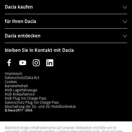
Dacia kaufen
für Ihren Dacia
Dacia entdecken
bleiben Sie in Kontakt mit Dacia
Impressum
Datenschutz/Data Act
Cookies
Barrierefreiheit
ANB Lagerfahrzeuge
AGB Ankaufservice
AGB Plug Inn Charge Pass
Datenschutz Plug Inn Charge Pass
Abschaltung der 2G- und 3G-Mobilfunknetze
© Dacia 2017 - 2026
Während einige Inhaltselemente auf unseren Webseiten mithilfe von KI
verändert oder generiert werden, insbesondere Hintergründe, Illustrationen