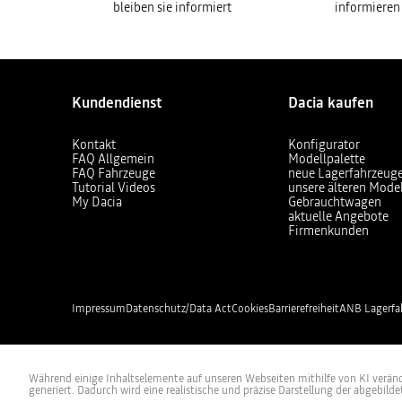
bleiben sie informiert
informieren
Kundendienst
Dacia kaufen
Kontakt
Konfigurator
FAQ Allgemein
Modellpalette
FAQ Fahrzeuge
neue Lagerfahrzeug
Tutorial Videos
unsere älteren Mode
My Dacia
Gebrauchtwagen
aktuelle Angebote
Firmenkunden
Impressum
Datenschutz/Data Act
Cookies
Barrierefreiheit
ANB Lagerfa
Während einige Inhaltselemente auf unseren Webseiten mithilfe von KI verände
generiert. Dadurch wird eine realistische und präzise Darstellung der abgebilde