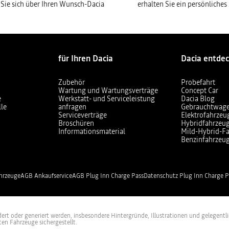
 Sie sich über Ihren Wunsch-Dacia
erhalten Sie ein persönliche
für Ihren Dacia
Dacia entde
Zubehör
Probefahrt
Wartung und Wartungsverträge
Concept Car
e
Werkstatt- und Serviceleistung
Dacia Blog
lle
anfragen
Gebrauchtwag
Serviceverträge
Elektrofahrzeu
Broschüren
Hybridfahrzeu
Informationsmaterial
Mild-Hybrid-F
Benzinfahrzeu
hrzeuge
AGB Ankaufservice
AGB Plug Inn Charge Pass
Datenschutz Plug Inn Charge P
rt oder generiert werden, insbesondere Hintergründe, Illustrationen und gelegentlic
ten Fahrzeuge sichergestellt.