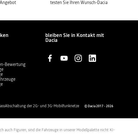
s Angebot
testen Sie Ihren Wunsch-Dacia
cken
bleiben Sie in Kontakt mit
Dacia
en-Bewertung
ge
ge
ahrzeuge
ge
ass
Abschaltung der 2G- und 3G-Mobilfunknetze
© Dacia 2017 - 2026
h auch Figuren, sind die Fahrzeuge in unserer Modellpalette nicht KI-