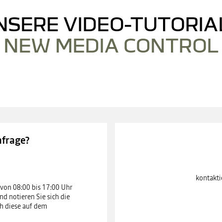
NSERE VIDEO-TUTORIA
NEW MEDIA CONTROL
outube ist deaktiviert. Um das Video ansehen zu können, erlauben Sie Soci
ALLE ABLEHNEN
ALLE AKZEPTIEREN
nfrage?
kontakti
von 08:00 bis 17:00 Uhr
nd notieren Sie sich die
ch diese auf dem