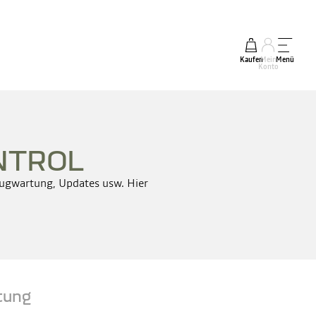
Kaufen
Mein
Menü
Konto
NTROL
ugwartung, Updates usw. Hier
tung