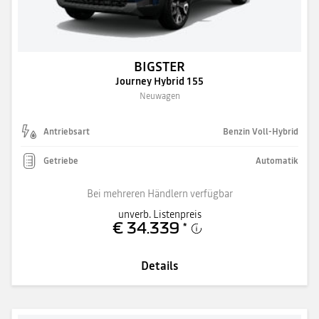
BIGSTER
Journey Hybrid 155
Neuwagen
Antriebsart
Benzin Voll-Hybrid
Getriebe
Automatik
Bei mehreren Händlern verfügbar
unverb. Listenpreis
€ 34.339
*
Details