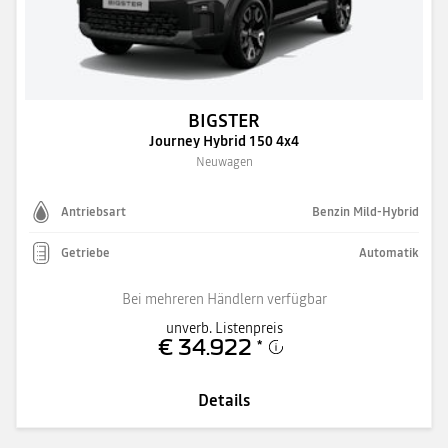
BIGSTER
Journey Hybrid 150 4x4
Neuwagen
Antriebsart
Benzin Mild-Hybrid
Getriebe
Automatik
Bei mehreren Händlern verfügbar
unverb. Listenpreis
€ 34.922
*
Details