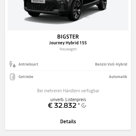
BIGSTER
Journey Hybrid 155
Neuwagen
Antriebsart
Benzin Voll-Hybrid
Getriebe
Automatik
Bei mehreren Händlern verfügbar
unverb. Listenpreis
€ 32.832
*
Details