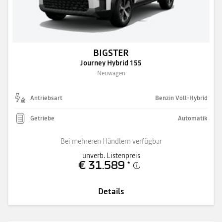
BIGSTER
Journey Hybrid 155
Neuwagen
Antriebsart
Benzin Voll-Hybrid
Getriebe
Automatik
Bei mehreren Händlern verfügbar
unverb. Listenpreis
€ 31.589
*
Details