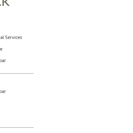
CK
al Services
te
bar
bar