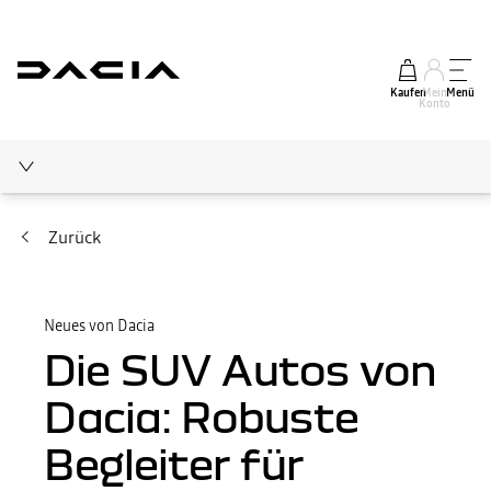
Kaufen
Mein
Menü
Konto
Elektromobilität
Zurück
Medienecho
Neues von Dacia
Neues von Dacia
Die SUV Autos von
Ratgeber
Dacia: Robuste
Begleiter für