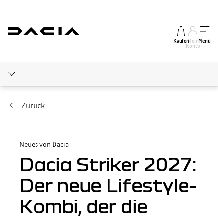
Kaufen
Mein
Menü
Konto
Elektromobilität
Zurück
Medienecho
Neues von Dacia
Neues von Dacia
Dacia Striker 2027:
Ratgeber
Der neue Lifestyle-
Kombi, der die