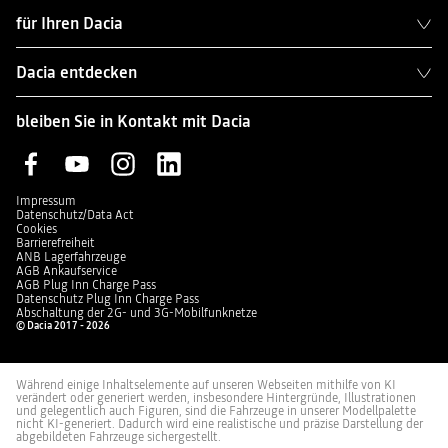
für Ihren Dacia
Dacia entdecken
bleiben Sie in Kontakt mit Dacia
Impressum
Datenschutz/Data Act
Cookies
Barrierefreiheit
ANB Lagerfahrzeuge
AGB Ankaufservice
AGB Plug Inn Charge Pass
Datenschutz Plug Inn Charge Pass
Abschaltung der 2G- und 3G-Mobilfunknetze
© Dacia 2017 - 2026
Während einige Inhaltselemente auf unseren Webseiten mithilfe von KI
verändert oder generiert werden, insbesondere Hintergründe, Illustrationen
und gelegentlich auch Figuren, sind die Fahrzeuge in unserer Modellpalette
nicht KI-generiert. Dadurch wird eine realistische und präzise Darstellung der
abgebildeten Fahrzeuge sichergestellt.