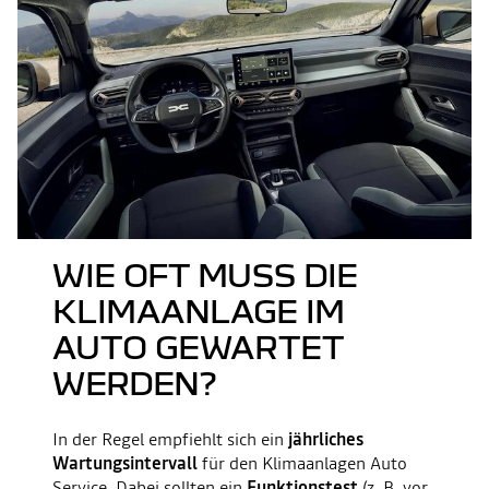
WIE OFT MUSS DIE
KLIMAANLAGE IM
AUTO GEWARTET
WERDEN?
In der Regel empfiehlt sich ein
jährliches
Wartungs­intervall
für den Klimaanlagen Auto
Service. Dabei sollten ein
Funktions­test
(z. B. vor