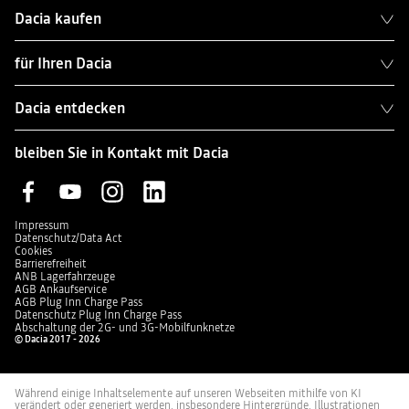
Dacia kaufen
für Ihren Dacia
Dacia entdecken
bleiben Sie in Kontakt mit Dacia
Impressum
Datenschutz/Data Act
Cookies
Barrierefreiheit
ANB Lagerfahrzeuge
AGB Ankaufservice
AGB Plug Inn Charge Pass
Datenschutz Plug Inn Charge Pass
Abschaltung der 2G- und 3G-Mobilfunknetze
© Dacia 2017 - 2026
Während einige Inhaltselemente auf unseren Webseiten mithilfe von KI
verändert oder generiert werden, insbesondere Hintergründe, Illustrationen