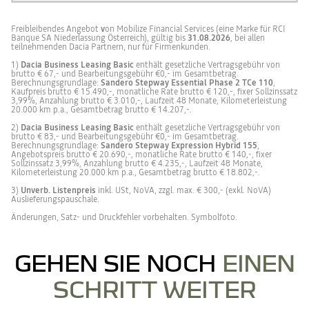
Freibleibendes Angebot
v
on Mobilize Financial Services (eine Marke für RCI
Banque SA Niederlassung Österreich), gültig bis
31.08.2026
, bei allen
teilnehmenden Dacia Partnern, nur für Firmenkunden.
1)
Dacia Business Leasing Basic
enthält gesetzliche Vertragsgebühr von
brutto € 67,- und Bearbeitungsgebühr €0,- im Gesamtbetrag.
Berechnungsgrundlage:
Sandero Stepway Essential Phase 2 TCe 110
,
Kaufpreis brutto € 15.490,-, monatliche Rate brutto € 120,-, fixer Sollzinssatz
3,99%, Anzahlung brutto € 3.010,-, Laufzeit 48 Monate, Kilometerleistung
20.000 km p.a., Gesamtbetrag brutto € 14.207,-.
2)
Dacia Business Leasing Basic
enthält gesetzliche Vertragsgebühr von
brutto € 83,- und Bearbeitungsgebühr €0,- im Gesamtbetrag.
Berechnungsgrundlage:
Sandero Stepway Expression Hybrid 155
,
Angebotspreis brutto € 20.690,-, monatliche Rate brutto € 140,-, fixer
Sollzinssatz 3,99%, Anzahlung brutto € 4.235,-, Laufzeit 48 Monate,
Kilometerleistung 20.000 km p.a., Gesamtbetrag brutto € 18.802,-.
3)
Unverb. Listenpreis
inkl. USt, NoVA, zzgl. max. € 300,- (exkl. NoVA)
Auslieferungspauschale.
Änderungen, Satz- und Druckfehler vorbehalten. Symbolfoto.
GEHEN SIE NOCH
EINEN
SCHRITT WEITER