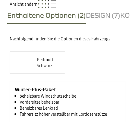
Ansicht ändern
Enthaltene Optionen (2)
DESIGN (7)
KOM
Nachfolgend finden Sie die Optionen dieses Fahrzeugs
Perlmutt-
Schwarz
<ul>
<li>beheizbares
Winter-Plus-Paket
Lenkrad</li>
<li>beheizbare
beheizbare Windschutzscheibe
Vordersitze</li>
<li>beheizbare
Vordersitze beheizbar
Windschutzscheibe
und
Beheizbares Lenkrad
Waschdüsen</li>
<li>Fahrersitz
Fahrersitz höhenverstellbar mit Lordosenstütze
mit
Lordosenstütze,
Beifahrersitz
höhenverstellbar</li>
</ul>