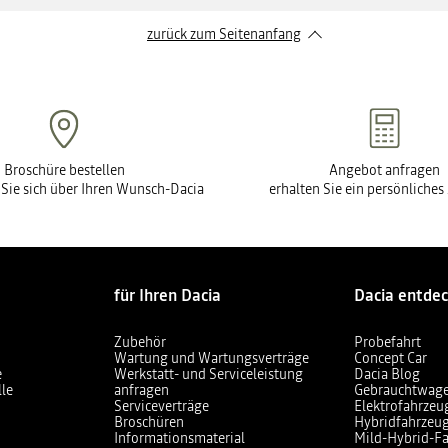
zurück zum Seitenanfang
Broschüre bestellen
Angebot anfragen
 Sie sich über Ihren Wunsch-Dacia
erhalten Sie ein persönliche
für Ihren Dacia
Dacia entde
Zubehör
Probefahrt
Wartung und Wartungsverträge
Concept Car
e
Werkstatt- und Serviceleistung
Dacia Blog
lle
anfragen
Gebrauchtwag
Serviceverträge
Elektrofahrzeu
Broschüren
Hybridfahrzeu
Informationsmaterial
Mild-Hybrid-F