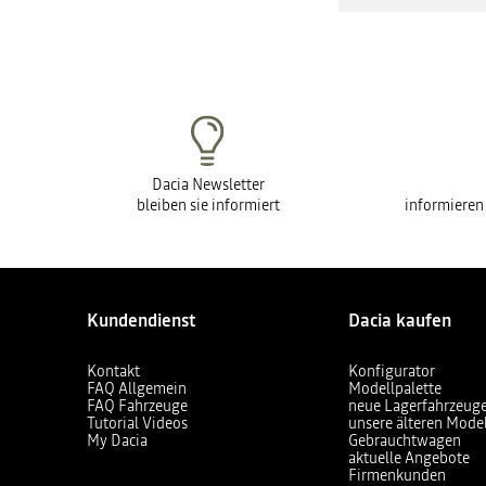
Dacia Newsletter
bleiben sie informiert
informieren
Kundendienst
Dacia kaufen
Kontakt
Konfigurator
FAQ Allgemein
Modellpalette
FAQ Fahrzeuge
neue Lagerfahrzeug
Tutorial Videos
unsere älteren Mode
My Dacia
Gebrauchtwagen
aktuelle Angebote
Firmenkunden