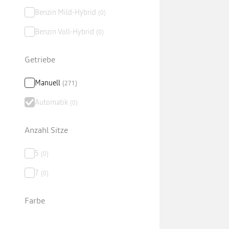
Benzin Mild-Hybrid
(
0
)
Benzin Voll-Hybrid
(
0
)
Getriebe
Manuell
(
271
)
Automatik
(
0
)
Anzahl Sitze
5
(
0
)
7
(
0
)
Farbe