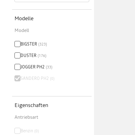
Modelle
Modell
BIGSTER
(
323
)
DUSTER
(
176
)
JOGGER PH2
(
33
)
SANDERO PH2
(
0
)
Eigenschaften
Antriebsart
Benzin
(
0
)