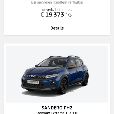
Bei mehreren Händlern verfügbar
unverb. Listenpreis
€ 19.373
*
Details
SANDERO PH2
Stepway Extreme TCe 110