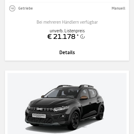
Getriebe
Manuell
Bei mehreren Händlern verfügbar
unverb. Listenpreis
€ 21.178
*
Details