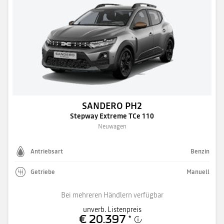
SANDERO PH2
Stepway Extreme TCe 110
Neuwagen
Antriebsart
Benzin
Getriebe
Manuell
Bei mehreren Händlern verfügbar
unverb. Listenpreis
€ 20.397
*