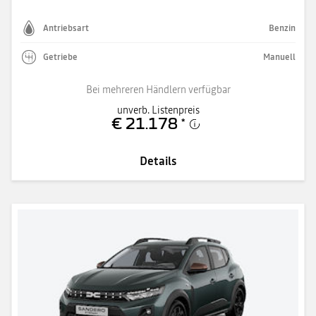
Antriebsart
Benzin
Getriebe
Manuell
Bei mehreren Händlern verfügbar
unverb. Listenpreis
€ 21.178
*
Details