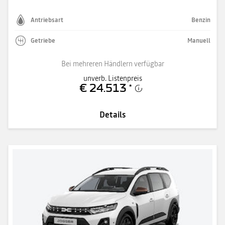
Antriebsart
Benzin
Getriebe
Manuell
Bei mehreren Händlern verfügbar
unverb. Listenpreis
€ 24.513
*
Details