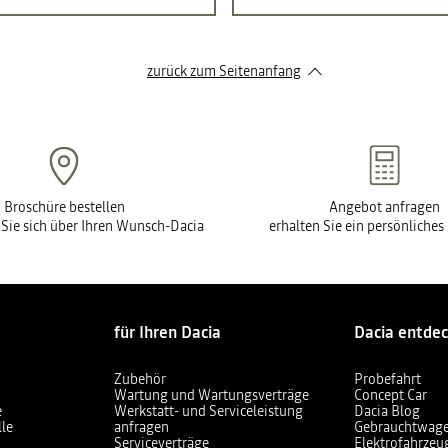
zurück zum Seitenanfang
Broschüre bestellen
Angebot anfragen
 Sie sich über Ihren Wunsch-Dacia
erhalten Sie ein persönliche
für Ihren Dacia
Dacia entde
Zubehör
Probefahrt
Wartung und Wartungsverträge
Concept Car
e
Werkstatt- und Serviceleistung
Dacia Blog
lle
anfragen
Gebrauchtwag
Serviceverträge
Elektrofahrzeu