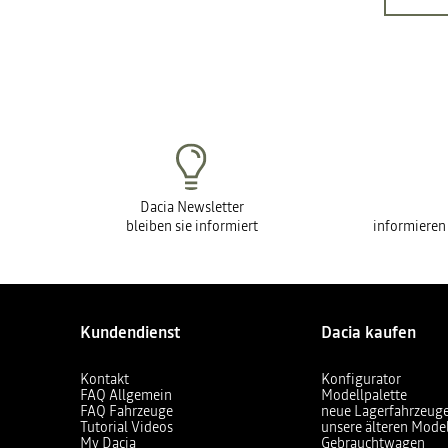
Dacia Newsletter
bleiben sie informiert
informieren
Kundendienst
Dacia kaufen
Kontakt
Konfigurator
FAQ Allgemein
Modellpalette
FAQ Fahrzeuge
neue Lagerfahrzeug
Tutorial Videos
unsere älteren Mode
My Dacia
Gebrauchtwagen