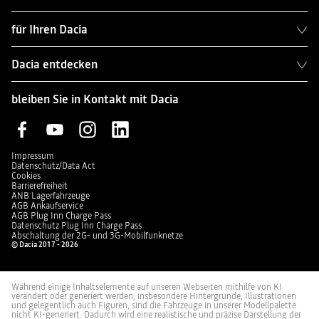
für Ihren Dacia
Dacia entdecken
bleiben Sie in Kontakt mit Dacia
Impressum
Datenschutz/Data Act
Cookies
Barrierefreiheit
ANB Lagerfahrzeuge
AGB Ankaufservice
AGB Plug Inn Charge Pass
Datenschutz Plug Inn Charge Pass
Abschaltung der 2G- und 3G-Mobilfunknetze
© Dacia 2017 - 2026
Während einige Inhaltselemente auf unseren Webseiten mithilfe von KI
verändert oder generiert werden, insbesondere Hintergründe, Illustrationen
und gelegentlich auch Figuren, sind die Fahrzeuge in unserer Modellpalette
nicht KI-generiert. Dadurch wird eine realistische und präzise Darstellung der