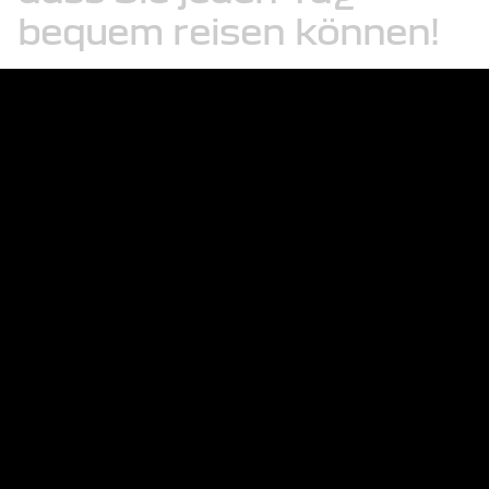
bequem
reisen
können!