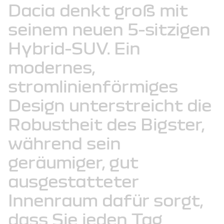
Dacia
denkt
groß
mit
seinem
neuen
5-sitzigen
Hybrid-SUV.
Ein
modernes,
stromlinienförmiges
Design
unterstreicht
die
Robustheit
des
Bigster,
während
sein
geräumiger,
gut
ausgestatteter
Innenraum
dafür
sorgt,
dass
Sie
jeden
Tag